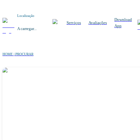
Localização
Download
Serviços
Avaliações
App
A carregar...
HOME | PROCURAR