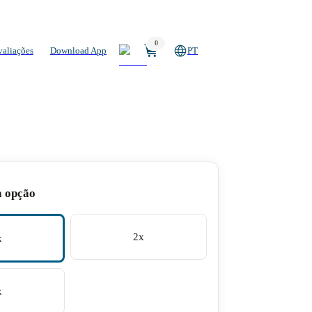
0
valiações
Download App
PT
a opção
2x
x
x