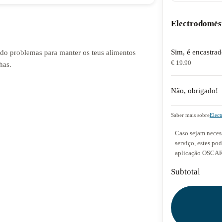
Electrodomés
Sim, é encastra
endo problemas para manter os teus alimentos
€ 19.90
has.
Não, obrigado!
Saber mais sobre
Elect
Caso sejam necess
serviço, estes po
aplicação OSCAR 
Subtotal