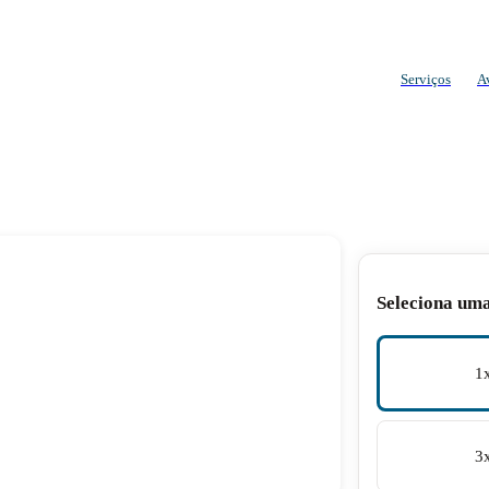
Serviços
A
Seleciona um
1
3