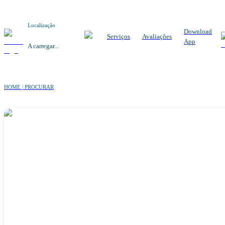
Localização
Download
Serviços
Avaliações
App
A carregar...
HOME | PROCURAR