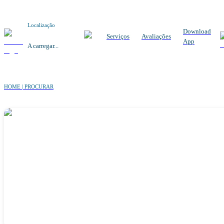
Localização
Download
Serviços
Avaliações
App
A carregar...
HOME | PROCURAR