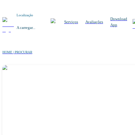
Localização
Download
Serviços
Avaliações
App
A carregar...
HOME | PROCURAR