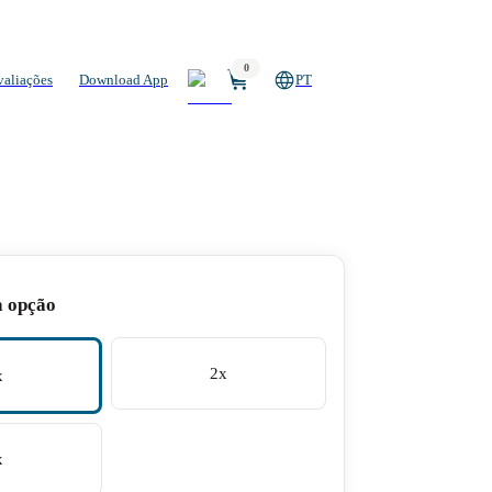
0
valiações
Download App
PT
a opção
2x
x
x