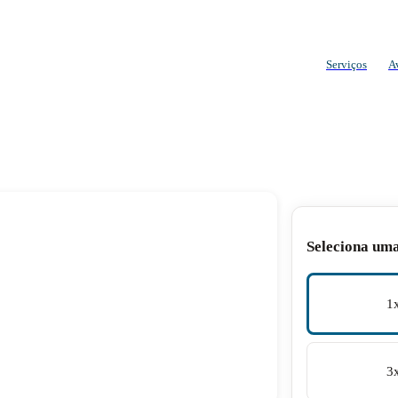
Serviços
A
Seleciona um
1
3