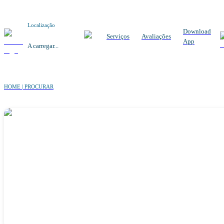
Localização
Download
Serviços
Avaliações
App
A carregar...
HOME | PROCURAR