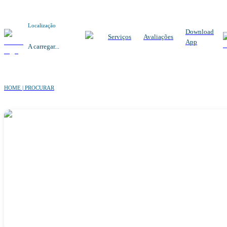
Localização
Download
Serviços
Avaliações
App
A carregar...
HOME | PROCURAR