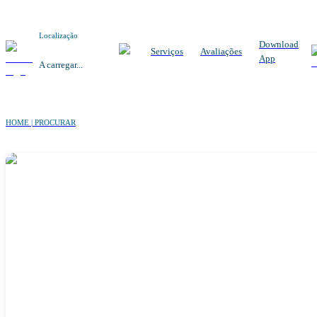
Localização
Download
Serviços
Avaliações
App
A carregar...
HOME | PROCURAR