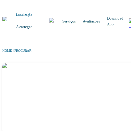
Localização
Download
Serviços
Avaliações
App
A carregar...
HOME | PROCURAR