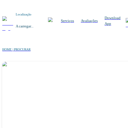
Localização
Download
Serviços
Avaliações
App
A carregar...
HOME | PROCURAR