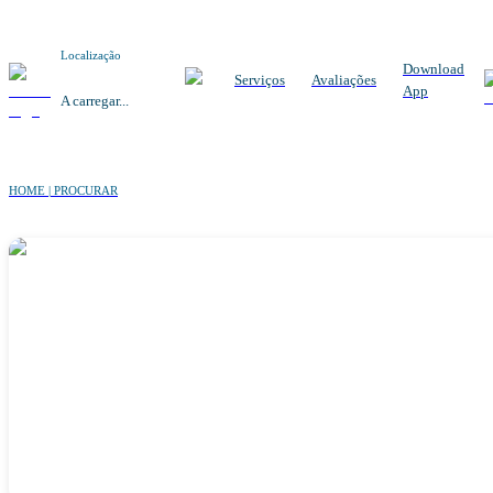
Localização
Download
Serviços
Avaliações
App
A carregar...
HOME | PROCURAR