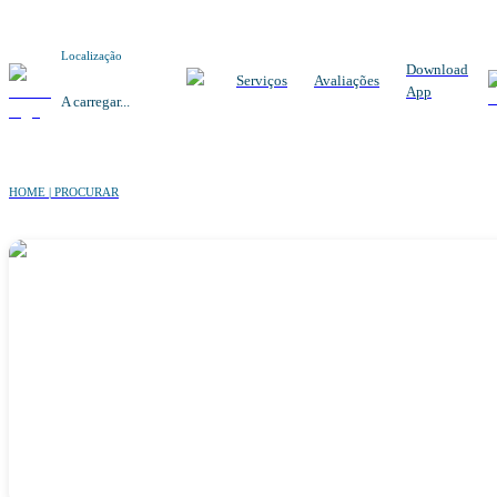
Localização
Download
Serviços
Avaliações
App
A carregar...
HOME | PROCURAR