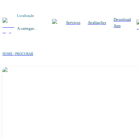
Localização
Download
Serviços
Avaliações
App
A carregar...
HOME | PROCURAR