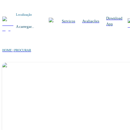
Localização
Download
Serviços
Avaliações
App
A carregar...
HOME | PROCURAR