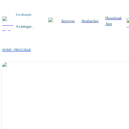
Localização
Download
Serviços
Avaliações
App
A carregar...
HOME | PROCURAR