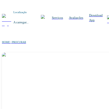
Localização
Download
Serviços
Avaliações
App
A carregar...
HOME | PROCURAR