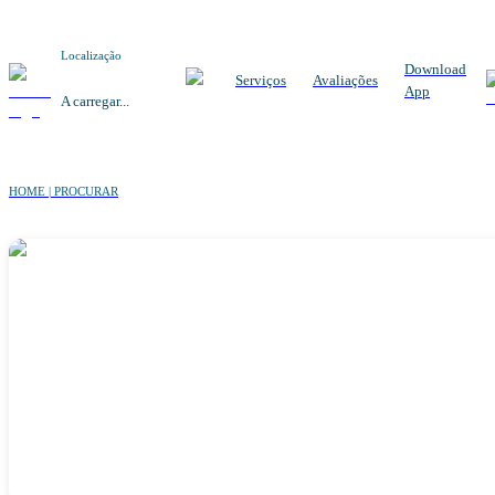
Localização
Download
Serviços
Avaliações
App
A carregar...
HOME | PROCURAR