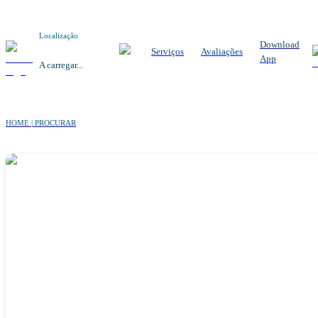
Localização
Download
Serviços
Avaliações
App
A carregar...
HOME | PROCURAR