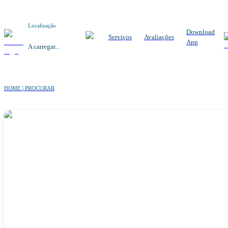
Localização
Download
Serviços
Avaliações
App
A carregar...
HOME | PROCURAR