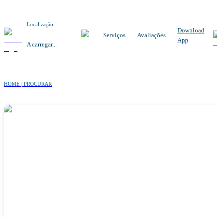
Localização
Download
Serviços
Avaliações
App
A carregar...
HOME | PROCURAR