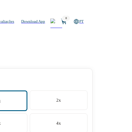
0
valiações
Download App
PT
2x
x
x
4x