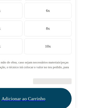
x
6x
x
8x
x
10x
a mão de obra; caso sejam necessários materiais/peças
ação, o técnico irá colocar o valor no teu pedido, para
€28.90
Adicionar ao Carrinho