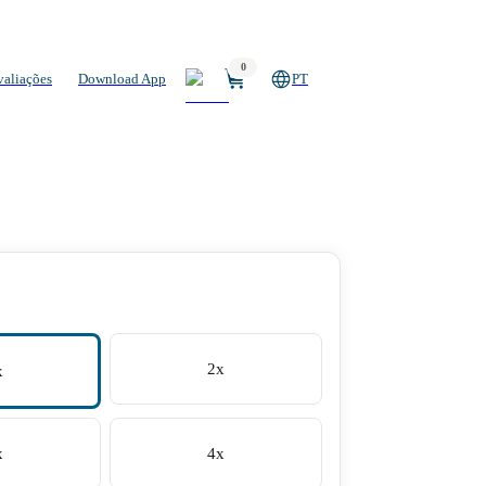
0
valiações
Download App
PT
2x
x
x
4x