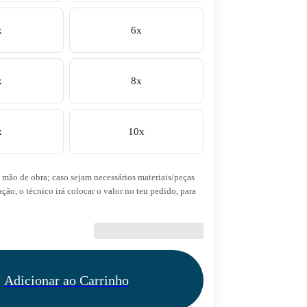
x
6x
x
8x
x
10x
a mão de obra; caso sejam necessários materiais/peças
ação, o técnico irá colocar o valor no teu pedido, para
€28.90
Adicionar ao Carrinho