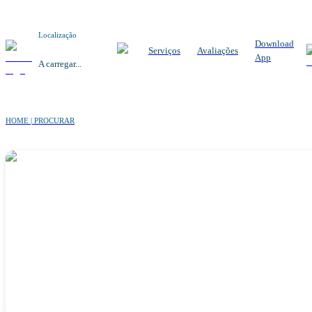
Localização
Download
Serviços
Avaliações
App
A carregar...
HOME | PROCURAR