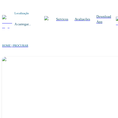
Localização
Download
Serviços
Avaliações
App
A carregar...
HOME | PROCURAR