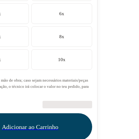
x
6x
x
8x
x
10x
a mão de obra; caso sejam necessários materiais/peças
ação, o técnico irá colocar o valor no teu pedido, para
€28.90
Adicionar ao Carrinho