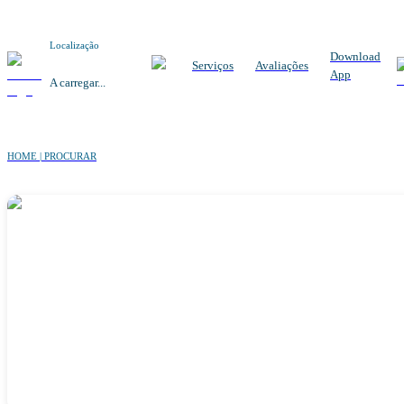
Localização
Download
Serviços
Avaliações
App
A carregar...
HOME | PROCURAR