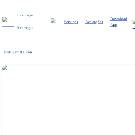
Localização
Download
Serviços
Avaliações
App
A carregar...
HOME | PROCURAR