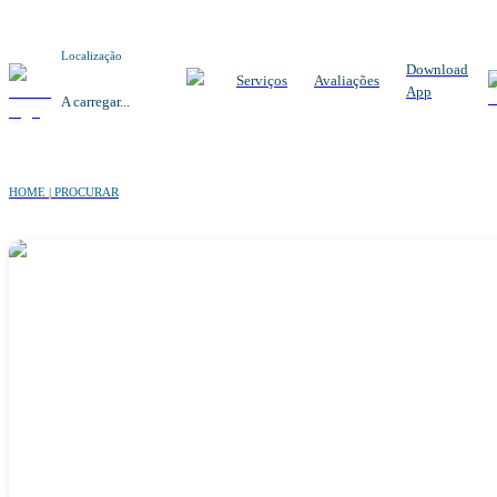
Localização
Download
Serviços
Avaliações
App
A carregar...
HOME | PROCURAR