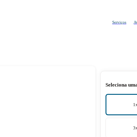
Serviços
A
Seleciona um
1
3