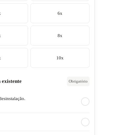
x
6x
x
8x
x
10x
 existente
Obrigatório
desinstalação.