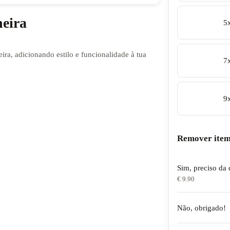
heira
5
eira, adicionando estilo e funcionalidade à tua
7
9
Remover item
Sim, preciso da 
€ 9.90
Não, obrigado!