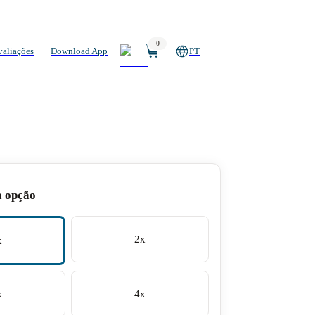
0
valiações
Download App
PT
a opção
2x
x
x
4x