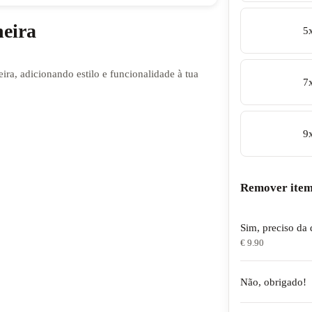
heira
5
eira, adicionando estilo e funcionalidade à tua
7
9
Remover item
Sim, preciso da 
€ 9.90
Não, obrigado!