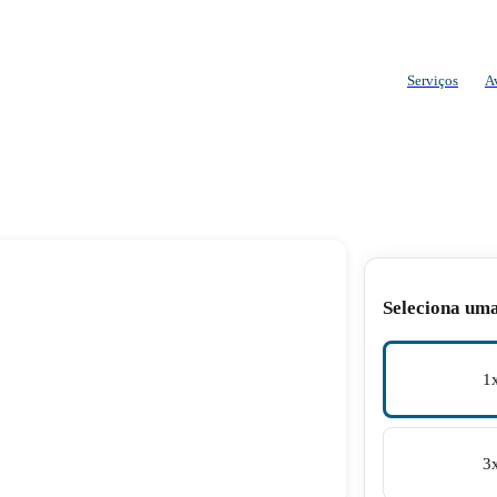
Serviços
A
Seleciona um
1
3