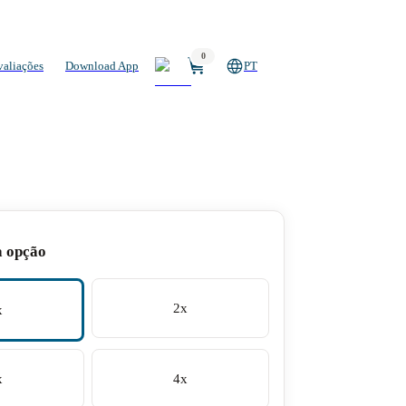
0
valiações
Download App
PT
a opção
2x
x
x
4x