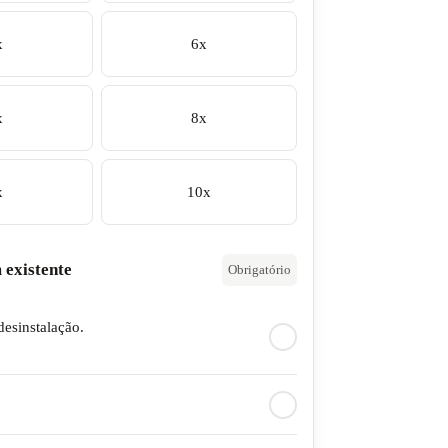
x
6x
x
8x
x
10x
 existente
Obrigatório
desinstalação.