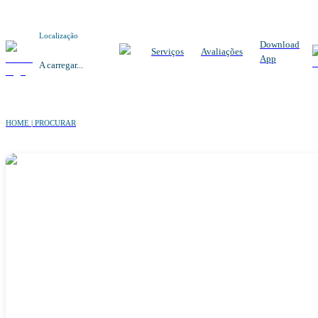
Localização
Download
Serviços
Avaliações
App
A carregar...
HOME | PROCURAR