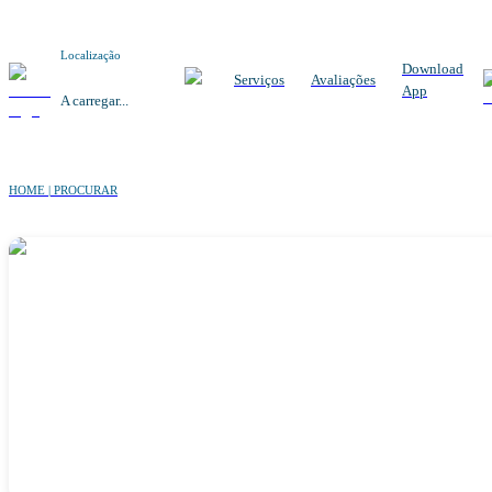
Localização
Download
Serviços
Avaliações
App
A carregar...
HOME | PROCURAR