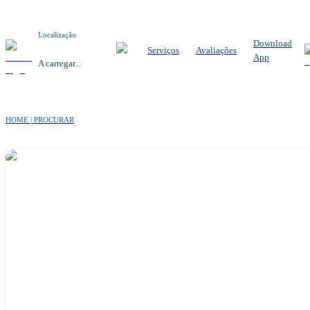
Localização
Download
Serviços
Avaliações
App
A carregar...
HOME | PROCURAR