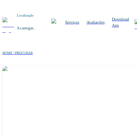
Localização
Download
Serviços
Avaliações
App
A carregar...
HOME | PROCURAR