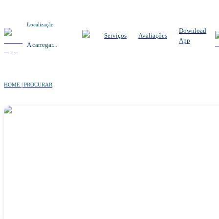
Localização
Download
Serviços
Avaliações
App
A carregar...
HOME | PROCURAR