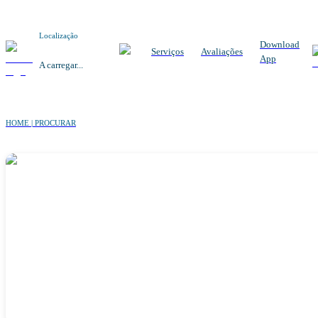
Localização
Download
Serviços
Avaliações
App
A carregar...
HOME | PROCURAR