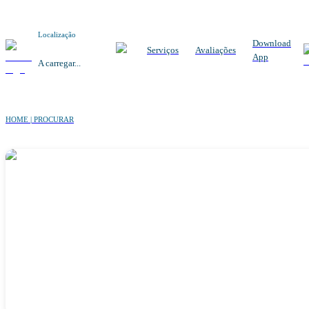
Localização
Download
Serviços
Avaliações
App
A carregar...
HOME | PROCURAR