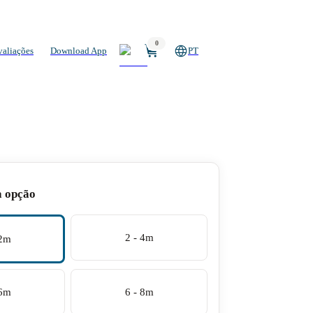
0
valiações
Download App
PT
a opção
2 - 4m
 2m
 6m
6 - 8m