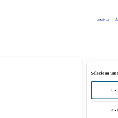
Serviços
A
Seleciona um
0 -
4 -