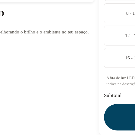
ED
8 - 
melhorando o brilho e o ambiente no teu espaço.
12 -
16 -
A fita de luz LED 
indica na descriç
Subtotal