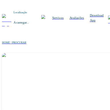
Localização
Download
Serviços
Avaliações
App
A carregar...
HOME | PROCURAR