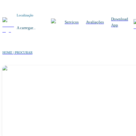
Localização
Download
Serviços
Avaliações
App
A carregar...
HOME | PROCURAR