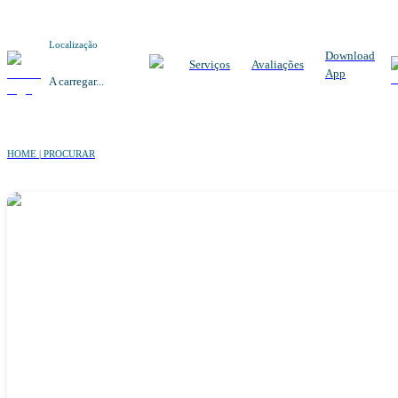
Localização
Download
Serviços
Avaliações
App
A carregar...
HOME | PROCURAR