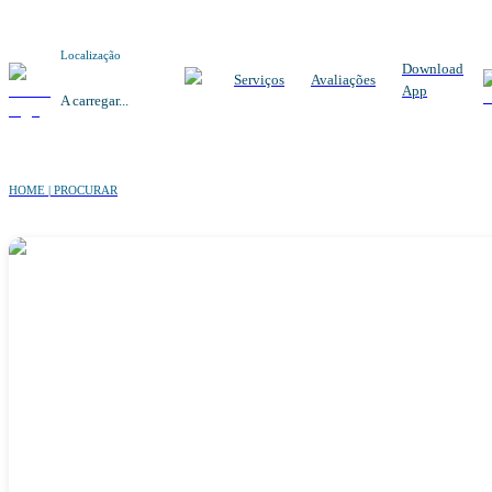
Localização
Download
Serviços
Avaliações
App
A carregar...
HOME | PROCURAR