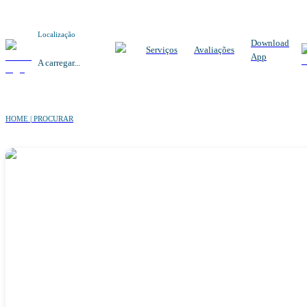
Localização
Download
Serviços
Avaliações
App
A carregar...
HOME | PROCURAR