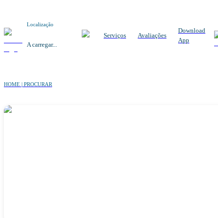
Localização
Download
Serviços
Avaliações
App
A carregar...
HOME | PROCURAR