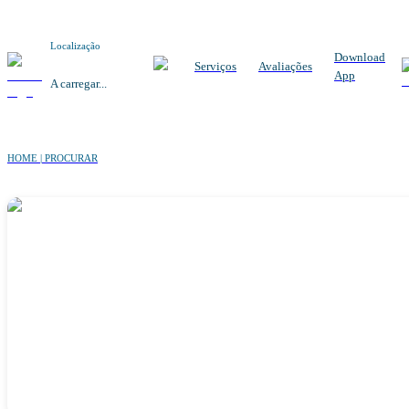
Localização
Download
Serviços
Avaliações
App
A carregar...
HOME | PROCURAR