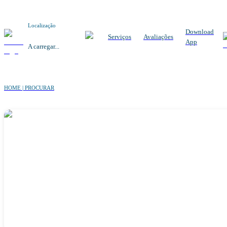
Localização
Download
Serviços
Avaliações
App
A carregar...
HOME | PROCURAR