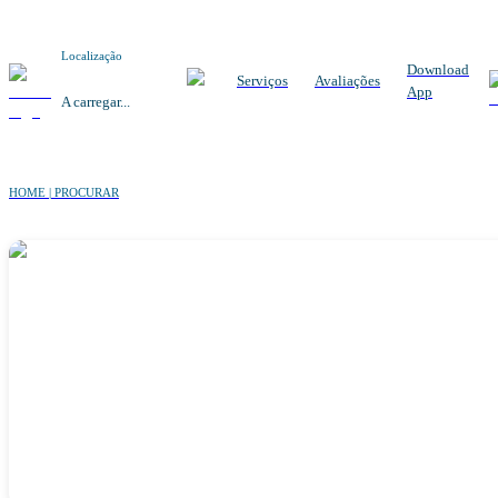
Localização
Download
Serviços
Avaliações
App
A carregar...
HOME | PROCURAR