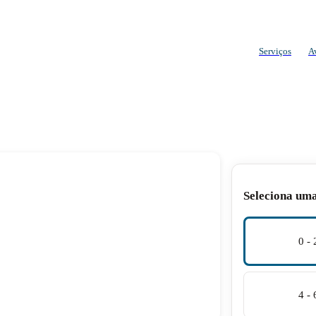
Serviços
A
Seleciona um
0 -
4 -