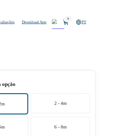
0
valiações
Download App
PT
a opção
2 - 4m
 2m
 6m
6 - 8m