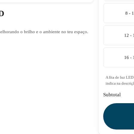
ED
8 - 
melhorando o brilho e o ambiente no teu espaço.
12 -
16 -
A fita de luz LED 
indica na descriç
Subtotal