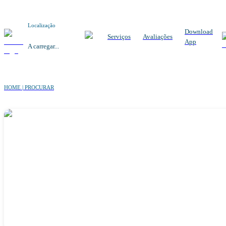
Localização
Download
Serviços
Avaliações
App
A carregar...
HOME | PROCURAR